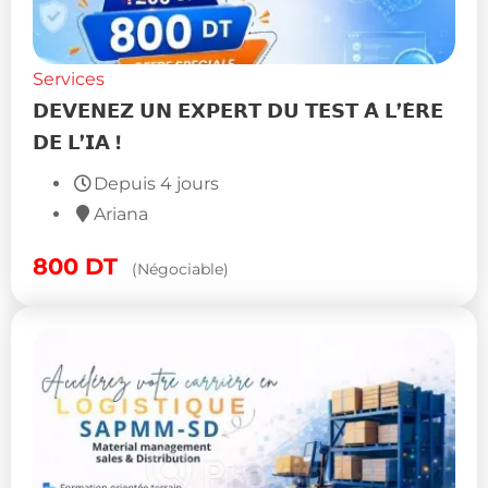
Services
𝗗𝗘𝗩𝗘𝗡𝗘𝗭 𝗨𝗡 𝗘𝗫𝗣𝗘𝗥𝗧 𝗗𝗨 𝗧𝗘𝗦𝗧 𝗔̀ 𝗟’𝗘̀𝗥𝗘
𝗗𝗘 𝗟’𝗜𝗔 !
Depuis 4 jours
Ariana
800
DT
(Négociable)