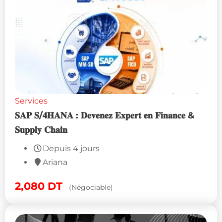
Services
𝐒𝐀𝐏 𝐒/𝟒𝐇𝐀𝐍𝐀 : 𝐃𝐞𝐯𝐞𝐧𝐞𝐳 𝐄𝐱𝐩𝐞𝐫𝐭 𝐞𝐧 𝐅𝐢𝐧𝐚𝐧𝐜𝐞 &
𝐒𝐮𝐩𝐩𝐥𝐲 𝐂𝐡𝐚𝐢𝐧
Depuis 4 jours
Ariana
2,080
DT
(Négociable)