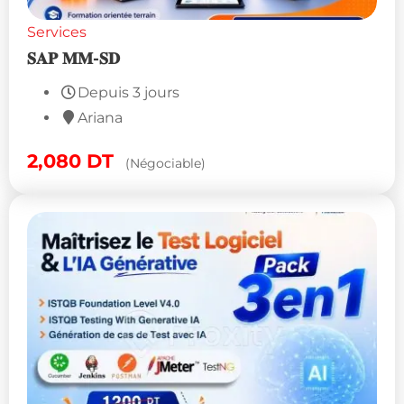
Services
𝐒𝐀𝐏 𝐌𝐌-𝐒𝐃
Depuis 3 jours
Ariana
2,080
DT
(Négociable)