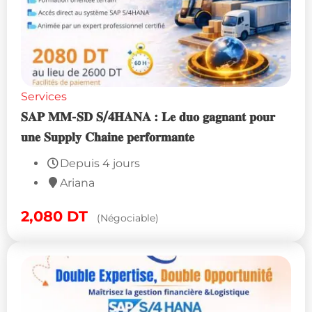
Services
𝐒𝐀𝐏 𝐌𝐌-𝐒𝐃 𝐒/𝟒𝐇𝐀𝐍𝐀 : 𝐋𝐞 𝐝𝐮𝐨 𝐠𝐚𝐠𝐧𝐚𝐧𝐭 𝐩𝐨𝐮𝐫
𝐮𝐧𝐞 𝐒𝐮𝐩𝐩𝐥𝐲 𝐂𝐡𝐚𝐢𝐧𝐞 𝐩𝐞𝐫𝐟𝐨𝐫𝐦𝐚𝐧𝐭𝐞
Depuis 4 jours
Ariana
2,080
DT
(Négociable)