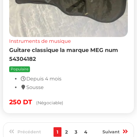
Instruments de musique
Guitare classique la marque MEG num
54304182
Populaire
Depuis 4 mois
Sousse
250
DT
(Négociable)
Précédent
1
2
3
4
Suivant