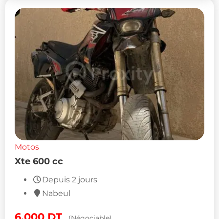
Motos
Xte 600 cc
Depuis 2 jours
Nabeul
6,000
DT
(Négociable)