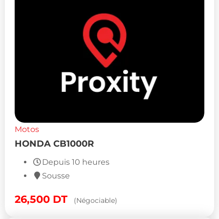
Motos
HONDA CB1000R
Depuis 10 heures
Sousse
26,500
DT
(Négociable)