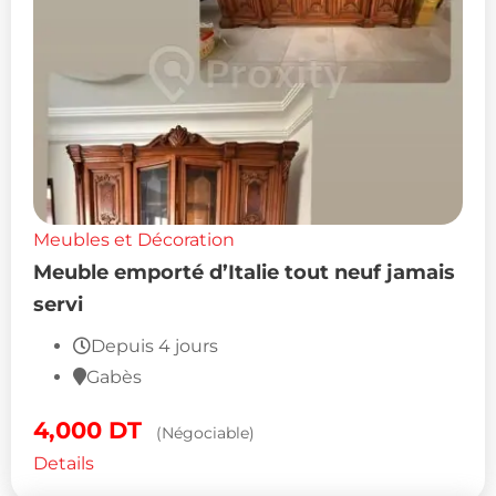
Meubles et Décoration
Meuble emporté d’Italie tout neuf jamais
servi
Depuis 4 jours
Gabès
4,000
DT
(Négociable)
Details