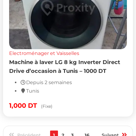
Electroménager et Vaisselles
Machine à laver LG 8 kg Inverter Direct
Drive d’occasion à Tunis – 1000 DT
Depuis 2 semaines
Tunis
1,000
DT
(Fixe)
Précédent
1
2
3
...
16
Suivant