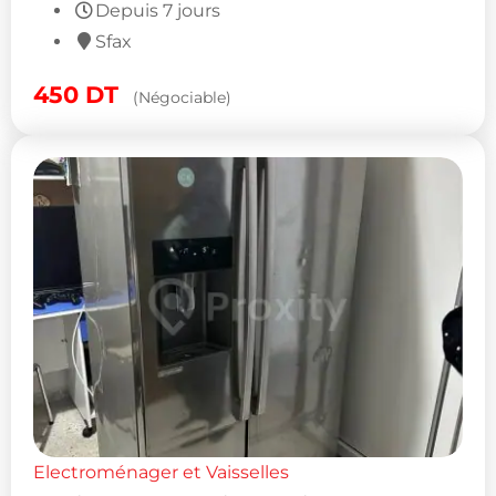
Depuis 7 jours
Sfax
450
DT
(Négociable)
Electroménager et Vaisselles