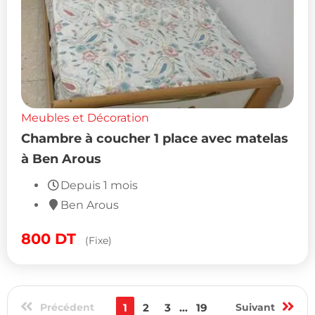
Meubles et Décoration
Chambre à coucher 1 place avec matelas
à Ben Arous
Depuis 1 mois
Ben Arous
800
DT
(Fixe)
Précédent
1
2
3
...
19
Suivant