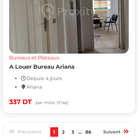
Bureaux et Plateaux
A Louer Bureau Ariana
Depuis 4 jours
Ariana
337
DT
par mois
(Fixe)
Précédent
1
2
3
...
86
Suivant