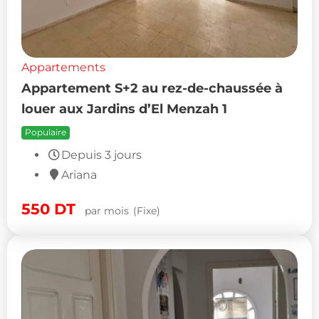
Appartements
Appartement S+2 au rez-de-chaussée à
louer aux Jardins d’El Menzah 1
Populaire
Depuis 3 jours
Ariana
550
DT
par mois
(Fixe)