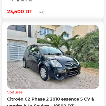
Ariana
23,500
DT
(Fixe)
Voitures
Citroën C2 Phase 2 2010 essence 5 CV à
vendre à La Soukra – 19500 DT