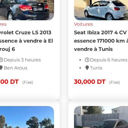
res
Voitures
rolet Cruze LS 2013
Seat Ibiza 2017 4 CV
essence à vendre à El
essence 171000 km 
ouj 6
vendre à Tunis
Depuis 3 heures
Depuis 6 heures
Ben Arous
Tunis
800
DT
30,000
DT
(Fixe)
(Fixe)