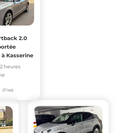
rtback 2.0
portée
 à Kasserine
2 heures
ne
(Fixe)