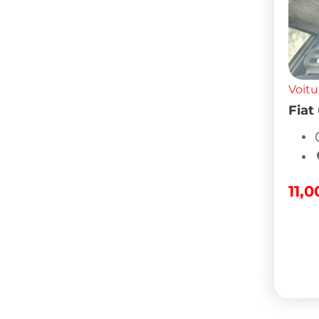
Voitu
Fiat
11,