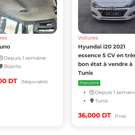
res
Voitures
 uno
Hyundai i20 2021
essence 5 CV en trè
Depuis 1 semaine
bon état à vendre à
Bizerte
Tunis
000
DT
(Négociable)
Populaire
Depuis 1 semain
Tunis
36,000
DT
(Fixe)