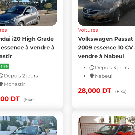
res
Voitures
dai i20 High Grade
Volkswagen Passat
 essence à vendre à
2009 essence 10 CV 
stir
vendre à Nabeul
aire
Depuis 3 jours
Depuis 2 jours
Nabeul
Monastir
28,000
DT
(Fixe)
500
DT
(Fixe)