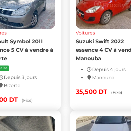
res
Voitures
ult Symbol 2011
Suzuki Swift 2022
nce 5 CV à vendre à
essence 4 CV à vend
rte
Manouba
aire
Depuis 4 jours
Depuis 3 jours
Manouba
Bizerte
35,500
DT
(Fixe)
500
DT
(Fixe)