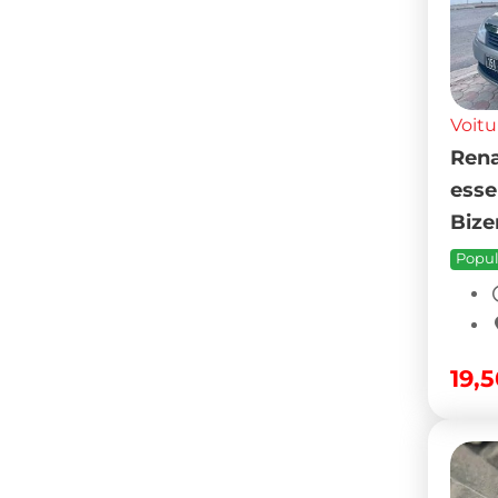
Voitu
Rena
esse
Bize
Popul
19,