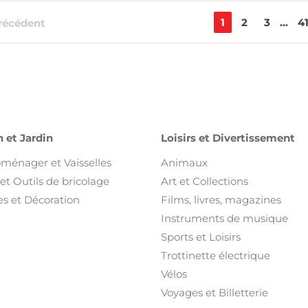
1
2
3
...
4
récédent
 et Jardin
Loisirs et Divertissement
oménager et Vaisselles
Animaux
et Outils de bricolage
Art et Collections
s et Décoration
Films, livres, magazines
Instruments de musique
Sports et Loisirs
Trottinette électrique
Vélos
Voyages et Billetterie