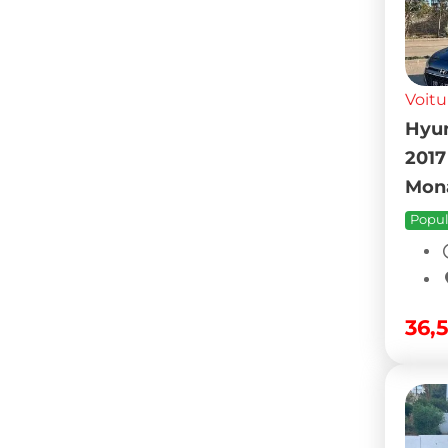
Voitu
Hyun
2017
Mona
Popul
36,