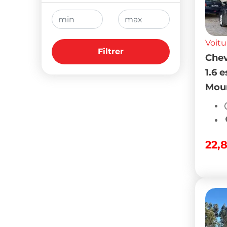
Voitu
Filtrer
Chev
1.6 
Mour
22,