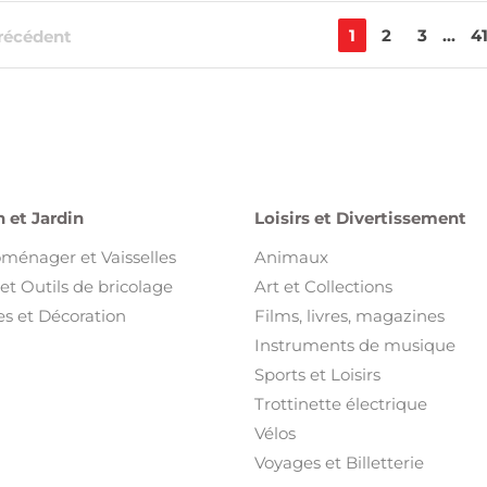
1
2
3
...
4
récédent
 et Jardin
Loisirs et Divertissement
oménager et Vaisselles
Animaux
et Outils de bricolage
Art et Collections
s et Décoration
Films, livres, magazines
Instruments de musique
Sports et Loisirs
Trottinette électrique
Vélos
Voyages et Billetterie