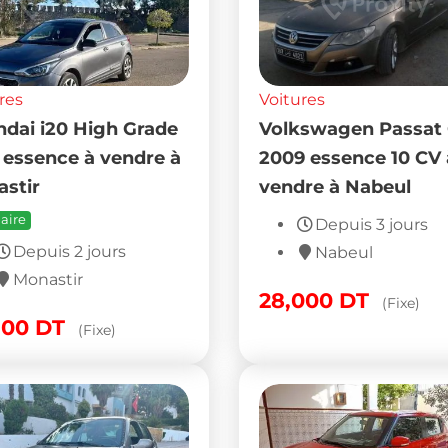
res
Voitures
dai i20 High Grade
Volkswagen Passat
 essence à vendre à
2009 essence 10 CV 
stir
vendre à Nabeul
aire
Depuis 3 jours
Depuis 2 jours
Nabeul
Monastir
28,000
DT
(Fixe)
500
DT
(Fixe)