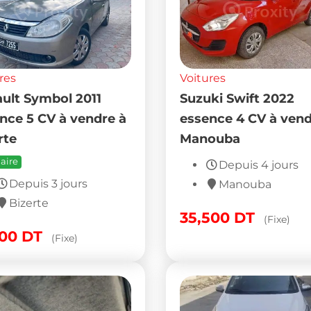
res
Voitures
ult Symbol 2011
Suzuki Swift 2022
nce 5 CV à vendre à
essence 4 CV à vend
rte
Manouba
aire
Depuis 4 jours
Depuis 3 jours
Manouba
Bizerte
35,500
DT
(Fixe)
500
DT
(Fixe)