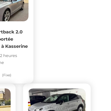
rtback 2.0
portée
 à Kasserine
2 heures
ne
(Fixe)