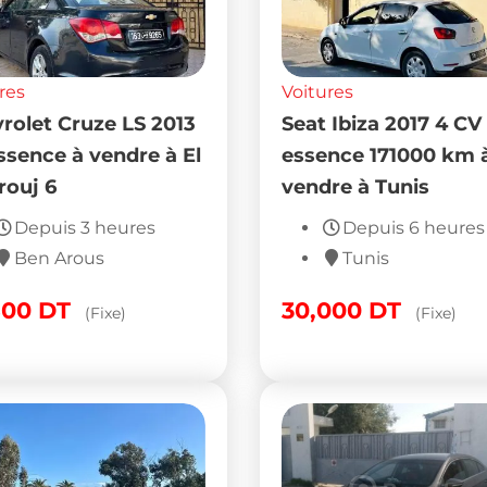
res
Voitures
rolet Cruze LS 2013
Seat Ibiza 2017 4 CV
essence à vendre à El
essence 171000 km 
ouj 6
vendre à Tunis
Depuis 3 heures
Depuis 6 heures
Ben Arous
Tunis
800
DT
30,000
DT
(Fixe)
(Fixe)