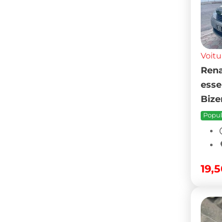
Voitu
Rena
esse
Bize
Popul
19,