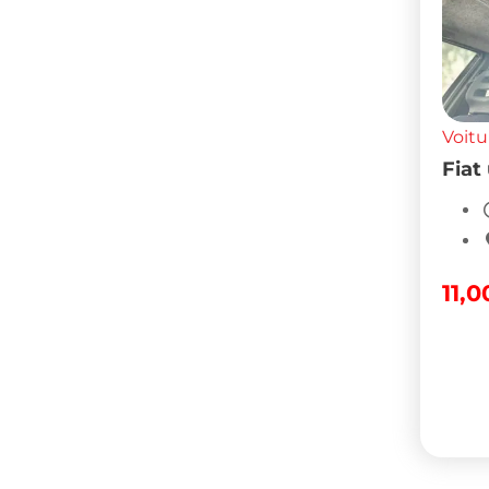
Voitu
Fiat
11,