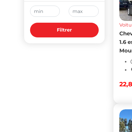
Voitu
Filtrer
Chev
1.6 
Mour
22,