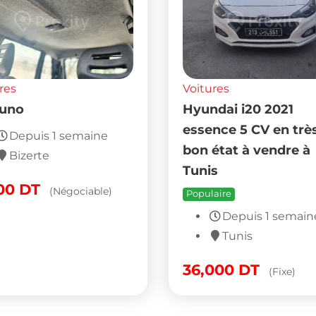
res
Voitures
 uno
Hyundai i20 2021
essence 5 CV en trè
Depuis 1 semaine
bon état à vendre à
Bizerte
Tunis
000
DT
(Négociable)
Populaire
Depuis 1 semain
Tunis
36,000
DT
(Fixe)