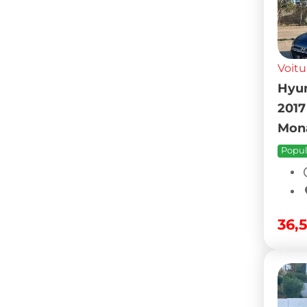
Voitu
Hyun
2017
Mona
Popul
36,