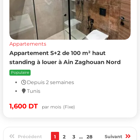
Appartements
Appartement S+2 de 100 m² haut
standing à louer à Ain Zaghouan Nord
Populaire
Depuis 2 semaines
Tunis
1,600
DT
par mois
(Fixe)
Précédent
1
2
3
...
28
Suivant