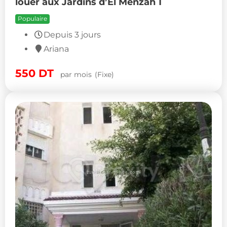
louer aux Jardins d’El Menzah 1
Populaire
Depuis 3 jours
Ariana
550
DT
par mois
(Fixe)