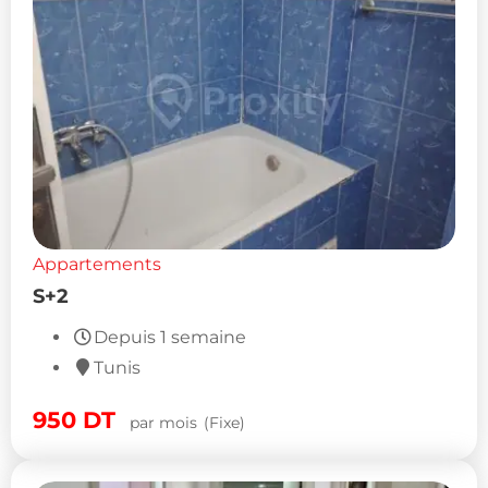
Appartements
S+2
Depuis 1 semaine
Tunis
950
DT
par mois
(Fixe)