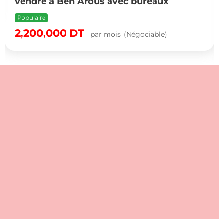
vendre à Ben Arous avec bureaux
Populaire
2,200,000
DT
par mois
(Négociable)