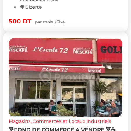
Bizerte
500
DT
par mois
(Fixe)
Magasins, Commerces et Locaux industriels
🔻FOND DE COMMERCE À VENDRE 🔻☕️