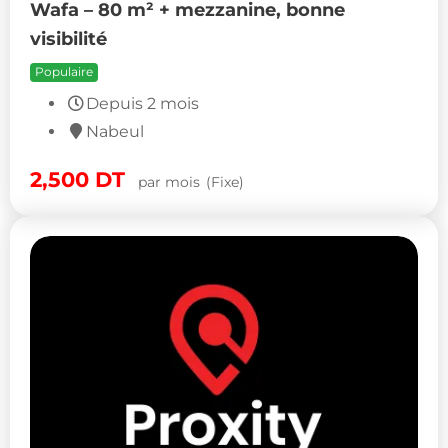
Wafa – 80 m² + mezzanine, bonne
visibilité
Populaire
Depuis 2 mois
Nabeul
2,500
DT
par mois
(Fixe)