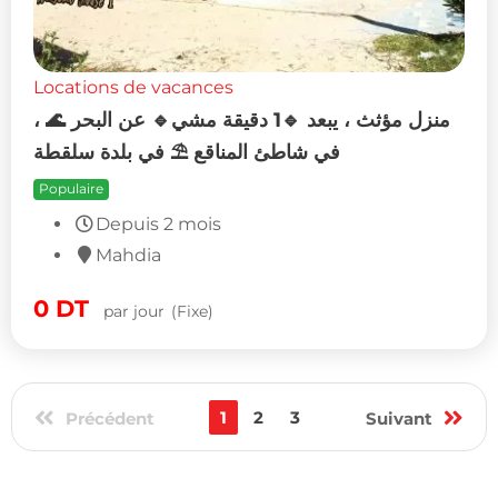
Locations de vacances
منزل مؤثث ، يبعد 🔹1 دقيقة مشي🔹 عن البحر 🌊 ،
في شاطئ المناقع ⛱️ في بلدة سلقطة
Populaire
Depuis 2 mois
Mahdia
0
DT
par jour
(Fixe)
Précédent
1
2
3
Suivant