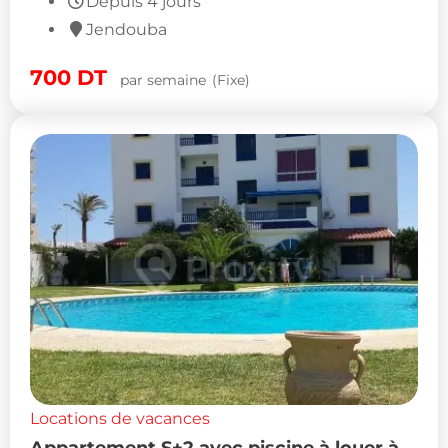
Depuis 4 jours
Jendouba
700
DT
par semaine
(Fixe)
Locations de vacances
Appartement S+2 avec piscine à louer à