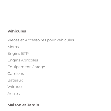
Préparez votre séjour avec les
annonces de locations de
vacances en Tunisie
sur Proxity.tn :
villa avec piscine
, maison
meublée, appartement saisonnier,
logement proche de la mer
ou hébergement familial. Trouvez des offres à
Hammamet
,
Djerba
,
Kelibia
,
Sousse
,
Nabeul
,
Mahdia
,
Monastir
,
Bizerte
et
dans d’autres destinations. Comparez les locations selon la ville,
le budget, la capacité, les équipements, la durée disponible et la
proximité de la plage. Les propriétaires peuvent publier une
annonce pour toucher les personnes qui cherchent une location
vacances en Tunisie.
Véhicules