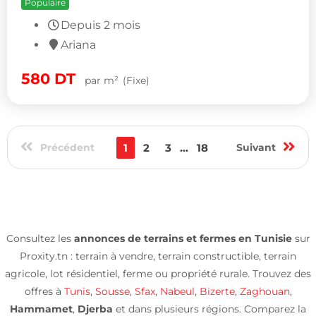
Populaire
Depuis 2 mois
Ariana
580
DT
par m²
(Fixe)
Précédent
1
2
3
...
18
Suivant
Consultez les
annonces de terrains et fermes en Tunisie
sur
Proxity.tn : terrain à vendre, terrain constructible, terrain
agricole, lot résidentiel, ferme ou propriété rurale. Trouvez des
offres à
Tunis
,
Sousse
,
Sfax
,
Nabeul
,
Bizerte
,
Zaghouan
,
Hammamet
,
Djerba
et dans plusieurs régions. Comparez la