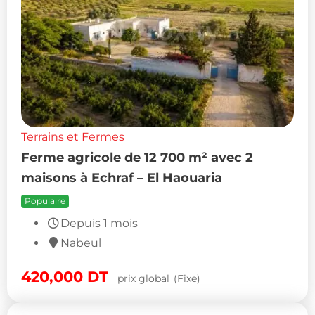
Terrains et Fermes
Ferme agricole de 12 700 m² avec 2
maisons à Echraf – El Haouaria
Populaire
Depuis 1 mois
Nabeul
420,000
DT
prix global
(Fixe)