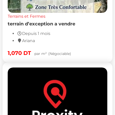
Terrains et Fermes
terrain d’exception a vendre
Depuis 1 mois
Ariana
1,070
DT
par m²
(Négociable)