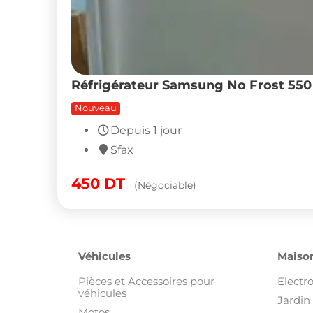
Réfrigérateur Samsung No Frost 550 L
Nouveau
Depuis 1 jour
Sfax
450
DT
(Négociable)
Véhicules
Maison
Pièces et Accessoires pour
Electr
véhicules
Jardin 
Motos