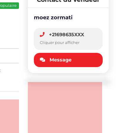
opulaire
moez zormati
+21698635XXX
Cliquer pour afficher
Message
: