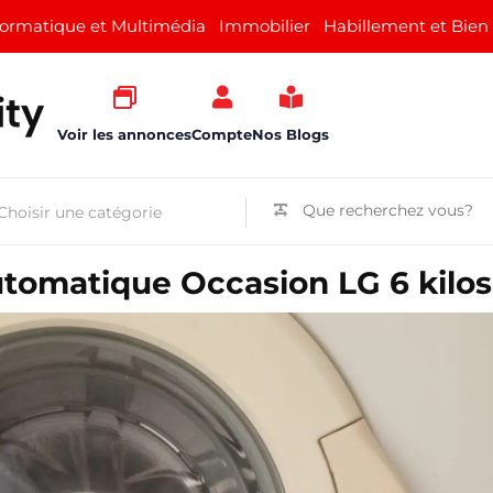
formatique et Multimédia
Immobilier
Habillement et Bien
Voir les annonces
Compte
Nos Blogs
utomatique Occasion LG 6 kilos