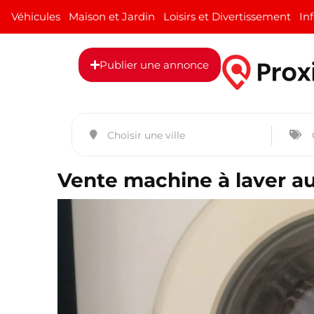
Véhicules
Maison et Jardin
Loisirs et Divertissement
In
Publier une annonce
Vente machine à laver a