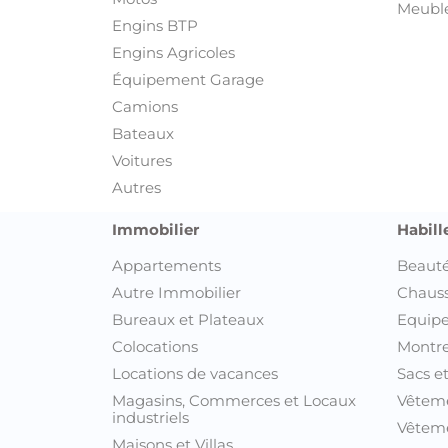
Meuble
Engins BTP
Engins Agricoles
Équipement Garage
Camions
Bateaux
Voitures
Autres
Immobilier
Habill
Appartements
Beauté
Autre Immobilier
Chaus
Bureaux et Plateaux
Equipe
Colocations
Montre
Locations de vacances
Sacs e
Magasins, Commerces et Locaux
Vêtem
industriels
Vêteme
Maisons et Villas