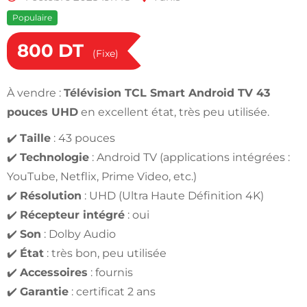
Populaire
800
DT
(Fixe)
À vendre :
Télévision TCL Smart Android TV 43
pouces UHD
en excellent état, très peu utilisée.
✔️
Taille
: 43 pouces
✔️
Technologie
: Android TV (applications intégrées :
YouTube, Netflix, Prime Video, etc.)
✔️
Résolution
: UHD (Ultra Haute Définition 4K)
✔️
Récepteur intégré
: oui
✔️
Son
: Dolby Audio
✔️
État
: très bon, peu utilisée
✔️
Accessoires
: fournis
✔️
Garantie
: certificat 2 ans