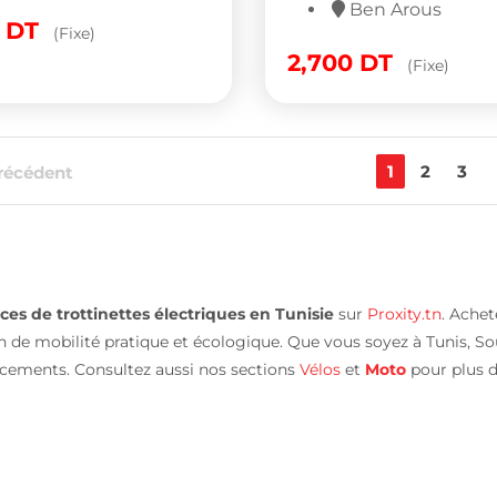
Ben Arous
0
DT
(Fixe)
2,700
DT
(Fixe)
1
2
3
récédent
es de trottinettes électriques en Tunisie
sur
Proxity.tn
. Ache
 de mobilité pratique et écologique. Que vous soyez à Tunis, Sou
acements. Consultez aussi nos sections
Vélos
et
Moto
pour plus d