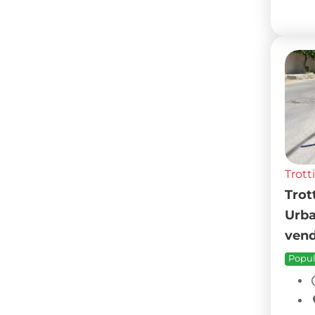
Trott
Trot
Urba
vend
Popul