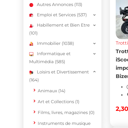
Autres Annonces (113)
Emploi et Services (537)
Habillement et Bien Etre
(101)
Trott
Immobilier (1038)
Trot
Informatique et
iSco
Multimédia (585)
impo
Loisirs et Divertissement
Bize
(164)
Animaux (14)
Art et Collections (1)
2,3
Films, livres, magazines (0)
Instruments de musique