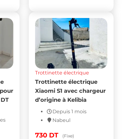
Trottinette électrique
ue
Trottinette électrique
 pour
Xiaomi S1 avec chargeur
 DT
d’origine à Kelibia
Depuis 1 mois
nes
Nabeul
730
DT
(Fixe)