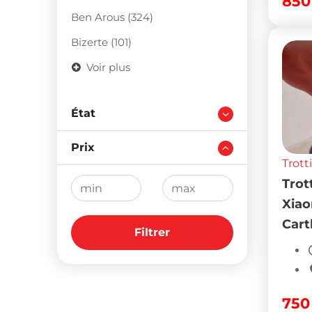
85
Ben Arous (324)
Bizerte (101)
Voir plus
État
Prix
Trott
Trot
Xiao
Cart
Filtrer
75