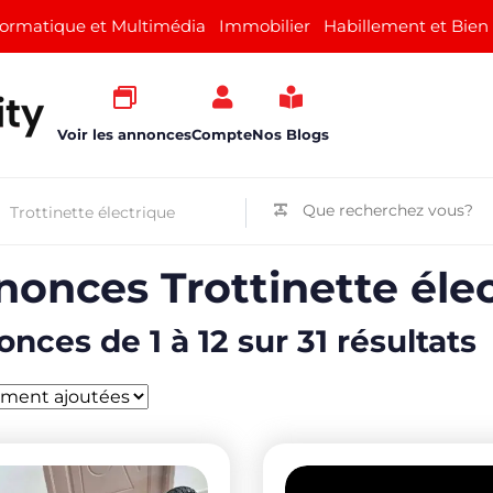
formatique et Multimédia
Immobilier
Habillement et Bien
Voir les annonces
Compte
Nos Blogs
onces Trottinette éle
nces de 1 à 12 sur 31 résultats