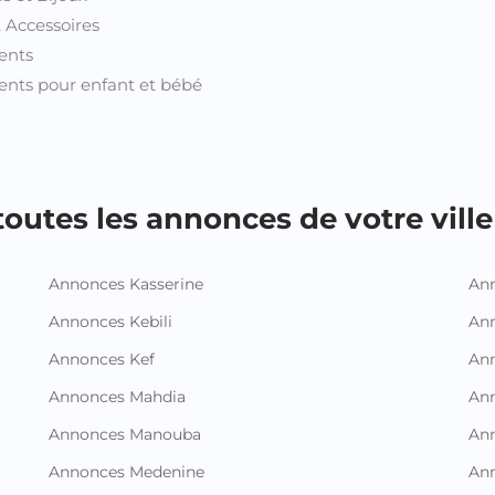
t Accessoires
ents
nts pour enfant et bébé
outes les annonces de votre ville 
Annonces Kasserine
Ann
Annonces Kebili
Ann
Annonces Kef
Ann
Annonces Mahdia
An
Annonces Manouba
Ann
Annonces Medenine
Ann