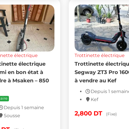
inette électrique
Trottinette électrique
tinette électrique
Trottinette électriq
mi en bon état à
Segway ZT3 Pro 16
re à Msaken – 850
à vendre au Kef
Depuis 1 semain
aire
Kef
Depuis 1 semaine
2,800
DT
(Fixe)
Sousse