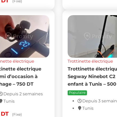
0
DT
(Fixe)
inette électrique
Trottinette électrique
tinette électrique
Trottinette électriq
mi d’occasion à
Segway Ninebot C2
hage – 750 DT
enfant à Tunis – 500
Populaire
Depuis 2 semaines
Depuis 3 semai
Tunis
Tunis
0
DT
(Fixe)