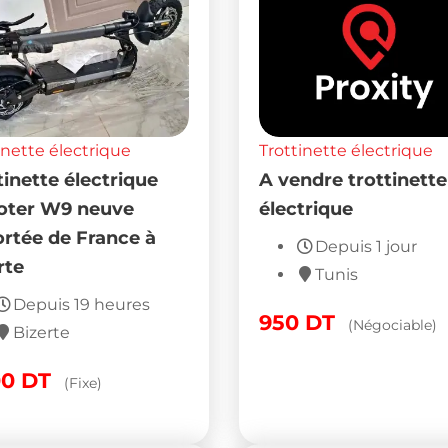
inette électrique
Trottinette électrique
tinette électrique
A vendre trottinette
oter W9 neuve
électrique
rtée de France à
Depuis 1 jour
rte
Tunis
Depuis 19 heures
950
DT
(Négociable)
Bizerte
00
DT
(Fixe)