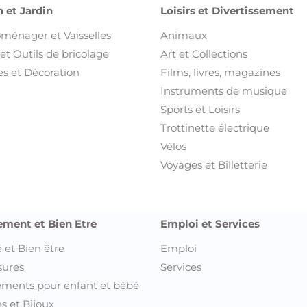
 et Jardin
Loisirs et Divertissement
oménager et Vaisselles
Animaux
et Outils de bricolage
Art et Collections
s et Décoration
Films, livres, magazines
Instruments de musique
Sports et Loisirs
Trottinette électrique
Vélos
Voyages et Billetterie
ement et Bien Etre
Emploi et Services
 et Bien être
Emploi
sures
Services
ments pour enfant et bébé
s et Bijoux