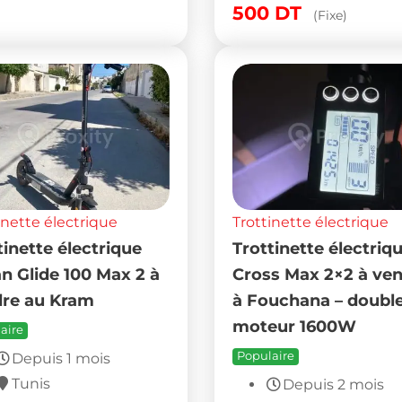
500
DT
(Fixe)
inette électrique
Trottinette électrique
tinette électrique
Trottinette électriqu
n Glide 100 Max 2 à
Cross Max 2×2 à ve
re au Kram
à Fouchana – doubl
moteur 1600W
aire
Populaire
Depuis 1 mois
Tunis
Depuis 2 mois