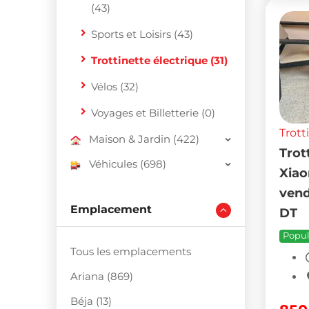
(43)
Sports et Loisirs (43)
Trottinette électrique (31)
Vélos (32)
Voyages et Billetterie (0)
Trott
Maison & Jardin (422)
Trot
Véhicules (698)
Xiao
vend
Emplacement
DT
Popul
Tous les emplacements
Ariana (869)
Béja (13)