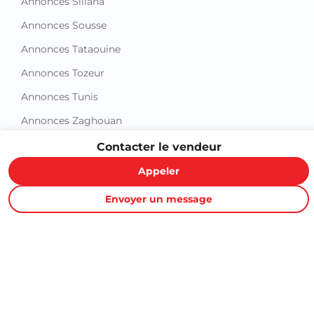
Annonces Siliana
Annonces Sousse
Annonces Tataouine
Annonces Tozeur
Annonces Tunis
Annonces Zaghouan
Contacter le vendeur
Appeler
Envoyer un message
Proxity.tn est une plateforme tunisienne de petites annonces
gratuites qui vous aide à acheter, vendre ou louer plus
facilement : immobilier, voitures, téléphones, électroménager,
meubles, emploi, services et bonnes affaires partout en
Tunisie.