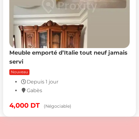
Meuble emporté d’Italie tout neuf jamais
servi
Nouveau
Depuis 1 jour
Gabès
4,000
DT
(Négociable)