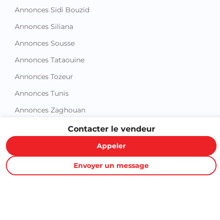
Annonces Sidi Bouzid
Annonces Siliana
Annonces Sousse
Annonces Tataouine
Annonces Tozeur
Annonces Tunis
Annonces Zaghouan
Contacter le vendeur
Appeler
Envoyer un message
Proxity.tn est une plateforme tunisienne de petites annonces
gratuites qui vous aide à acheter, vendre ou louer plus
facilement : immobilier, voitures, téléphones, électroménager,