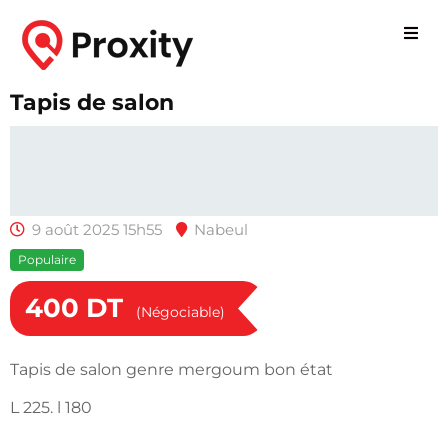
Tapis de salon
9 août 2025 15h55
Nabeul
Populaire
400
DT
(Négociable)
Tapis de salon genre mergoum bon état
L 225. l 180