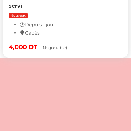
servi
Nouveau
Depuis 1 jour
Gabès
4,000
DT
(Négociable)