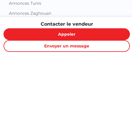
Annonces Tunis
Annonces Zaghouan
Contacter le vendeur
Appeler
Envoyer un message
Proxity.tn est une plateforme tunisienne de petites annonces
gratuites qui vous aide à acheter, vendre ou louer plus
facilement : immobilier, voitures, téléphones, électroménager,
meubles, emploi, services et bonnes affaires partout en
Tunisie.
Informations et support
Contactez-nous