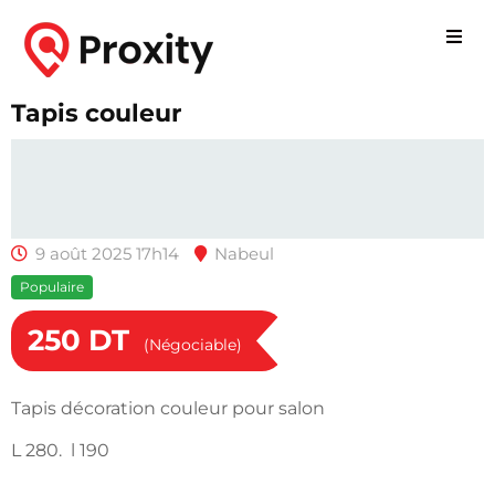
Tapis couleur
9 août 2025 17h14
Nabeul
Populaire
250
DT
(Négociable)
Tapis décoration couleur pour salon
L 280. l 190