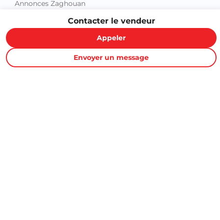
Annonces Zaghouan
Contacter le vendeur
Appeler
Envoyer un message
Proxity.tn est une plateforme tunisienne de petites annonces
gratuites qui vous aide à acheter, vendre ou louer plus
facilement : immobilier, voitures, téléphones, électroménager,
meubles, emploi, services et bonnes affaires partout en
Tunisie.
Informations et support
Contactez-nous
FAQ