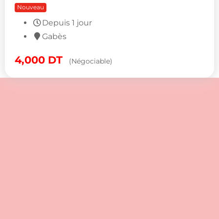
Nouveau
Depuis 1 jour
Gabès
4,000
DT
(Négociable)