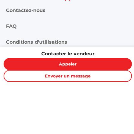
FAQ
Conditions d'utilisations
Publicité et partenariat
Annonces Proxity.tn
Contacter le vendeur
Appeler
Créer une annonce
Envoyer un message
Toutes les annonces
Mon Profil
Mes annonces
Rejoignez-nous ici