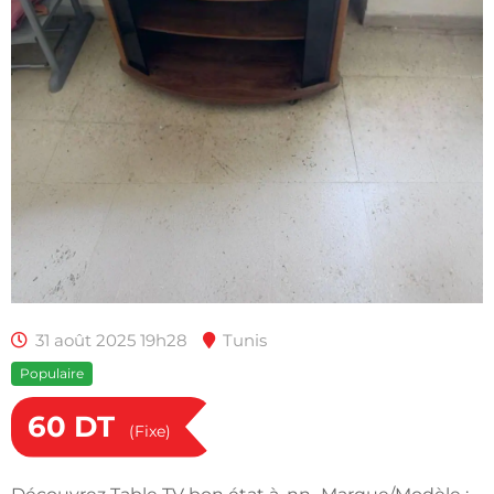
31 août 2025 19h28
Tunis
Populaire
60
DT
(Fixe)