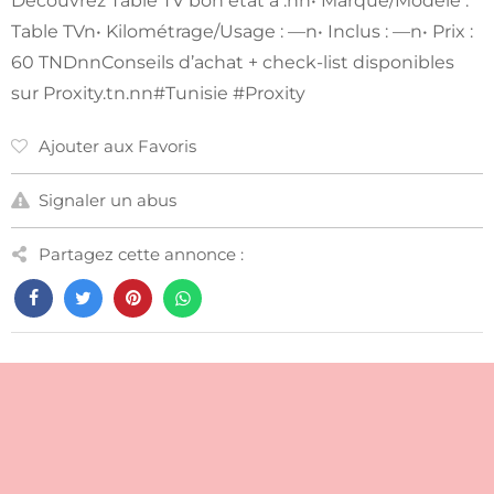
Découvrez Table TV bon état à .nn• Marque/Modèle :
Table TVn• Kilométrage/Usage : —n• Inclus : —n• Prix :
60 TNDnnConseils d’achat + check-list disponibles
sur Proxity.tn.nn#Tunisie #Proxity
Ajouter aux Favoris
Signaler un abus
Partagez cette annonce :