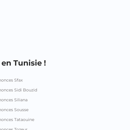
en Tunisie !
onces Sfax
onces Sidi Bouzid
onces Siliana
nonces Sousse
onces Tataouine
onces Tozeur