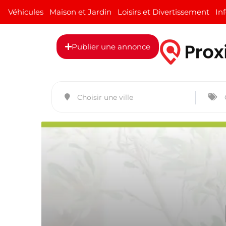
Véhicules
Maison et Jardin
Loisirs et Divertissement
In
Publier une annonce