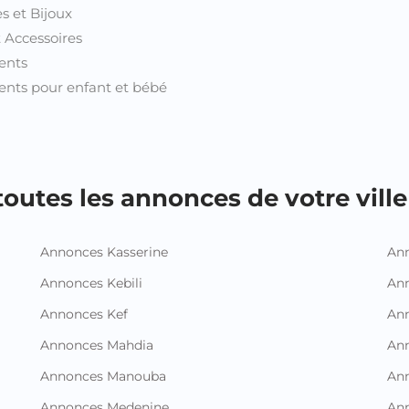
s et Bijoux
t Accessoires
ents
nts pour enfant et bébé
outes les annonces de votre ville 
Annonces Kasserine
Ann
Annonces Kebili
Ann
Annonces Kef
Ann
Annonces Mahdia
An
Annonces Manouba
Ann
Annonces Medenine
Ann