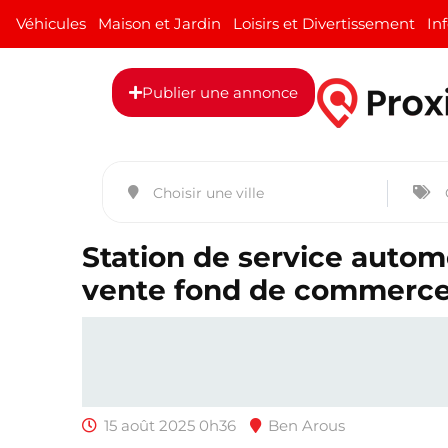
Véhicules
Maison et Jardin
Loisirs et Divertissement
In
Publier une annonce
Station de service automo
vente fond de commerc
15 août 2025 0h36
Ben Arous