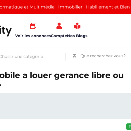
formatique et Multimédia
Immobilier
Habillement et Bien
Voir les annonces
Compte
Nos Blogs
bile a louer gerance libre ou
e
P