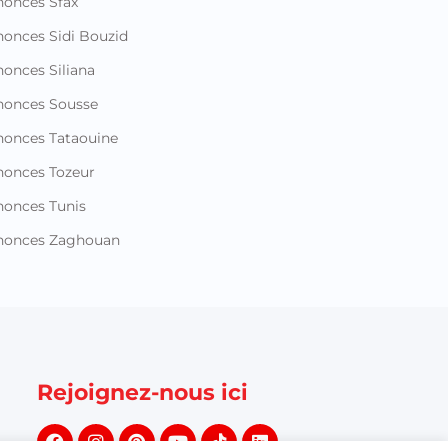
onces Sfax
onces Sidi Bouzid
onces Siliana
nonces Sousse
onces Tataouine
onces Tozeur
onces Tunis
nonces Zaghouan
Rejoignez-nous ici