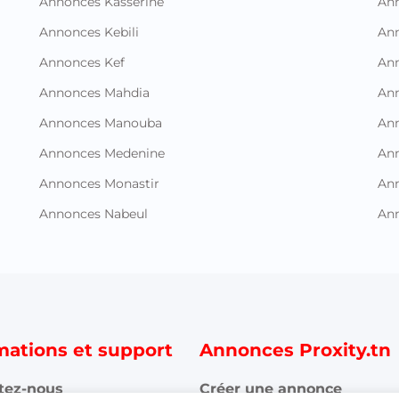
Annonces Kasserine
Ann
Annonces Kebili
Ann
Annonces Kef
Ann
Annonces Mahdia
An
Annonces Manouba
Ann
Annonces Medenine
Ann
Annonces Monastir
Ann
Annonces Nabeul
An
mations et support
Annonces Proxity.tn
tez-nous
Créer une annonce