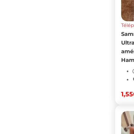
Télé
Sams
Ultr
amér
Ham
1,5