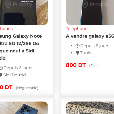
phones
Téléphones
sung Galaxy Note
A vendre galaxy a56
ltra 5G 12/256 Go
Depuis 6 jours
que neuf à Sidi
Tunis
id
800
DT
(Fixe)
Depuis 6 jours
Sidi Bouzid
00
DT
(Négociable)