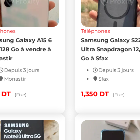
phones
Téléphones
ung Galaxy A15 6
Samsung Galaxy S2
 128 Go à vendre à
Ultra Snapdragon 12
stir
Go à Sfax
Depuis 3 jours
Depuis 3 jours
Monastir
Sfax
0
DT
1,350
DT
(Fixe)
(Fixe)