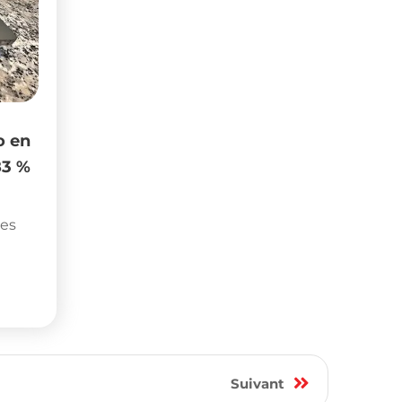
o en
83 %
nes
9
Suivant