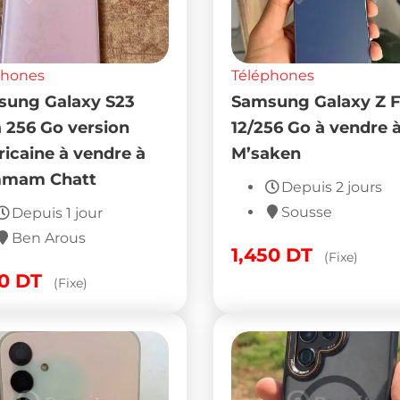
phones
Téléphones
ung Galaxy S23
Samsung Galaxy Z F
a 256 Go version
12/256 Go à vendre 
icaine à vendre à
M’saken
mam Chatt
Depuis 2 jours
Sousse
Depuis 1 jour
Ben Arous
1,450
DT
(Fixe)
50
DT
(Fixe)