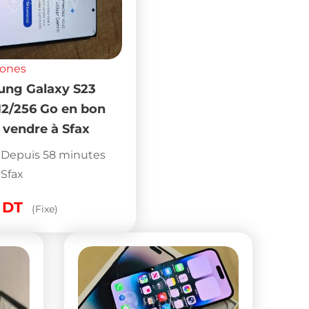
hones
ng Galaxy S23
 12/256 Go en bon
 vendre à Sfax
Depuis 58 minutes
Sfax
0
DT
(Fixe)