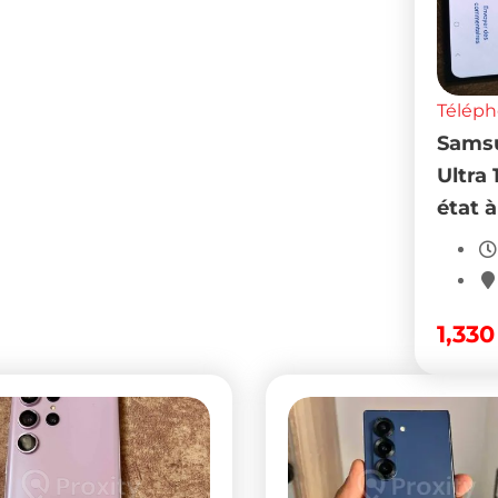
Télép
Samsu
Ultra
état à
1,33