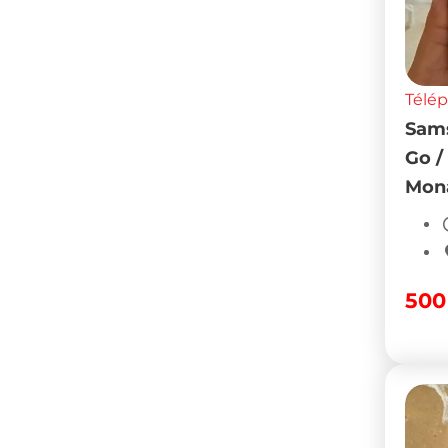
Télé
Sams
Go /
Mona
50