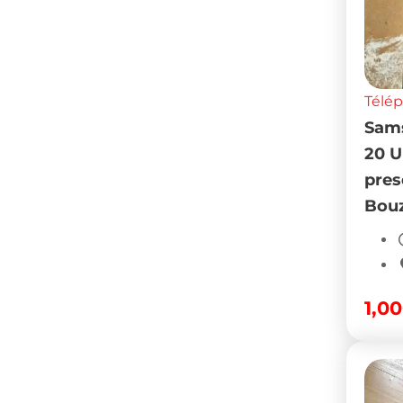
Télé
Sam
20 U
pres
Bouz
1,0