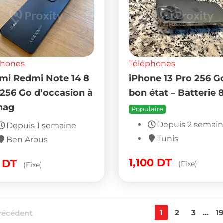
phones
Téléphones
mi Redmi Note 14 8
iPhone 13 Pro 256 G
 256 Go d’occasion à
bon état – Batterie 
nag
Populaire
Depuis 2 semai
Depuis 1 semaine
Tunis
Ben Arous
1,100
DT
0
DT
(Fixe)
(Fixe)
1
2
3
...
1
récédent