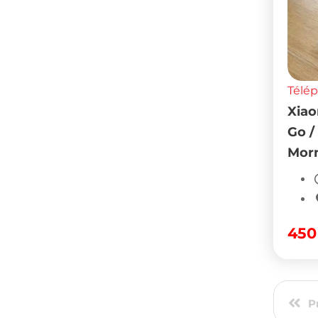
Télé
Xiao
Go /
Mor
45
P