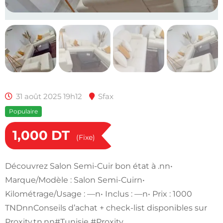
31 août 2025 19h12
Sfax
Populaire
1,000
DT
(Fixe)
Découvrez Salon Semi-Cuir bon état à .nn•
Marque/Modèle : Salon Semi-Cuirn•
Kilométrage/Usage : —n• Inclus : —n• Prix : 1000
TNDnnConseils d’achat + check-list disponibles sur
Proxity.tn.nn#Tunisie #Proxity