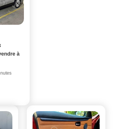
3
vendre à
inutes
)