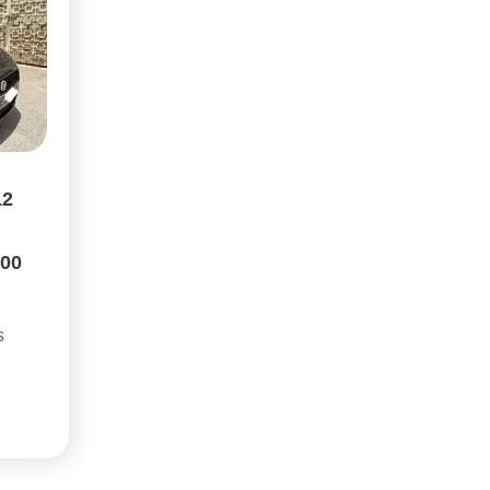
12
500
s