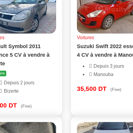
es
Voitures
ult Symbol 2011
Suzuki Swift 2022 es
nce 5 CV à vendre à
4 CV à vendre à Man
te
Depuis 3 jours
ire
Manouba
Depuis 2 jours
35,500
DT
(Fixe)
Bizerte
500
DT
(Fixe)