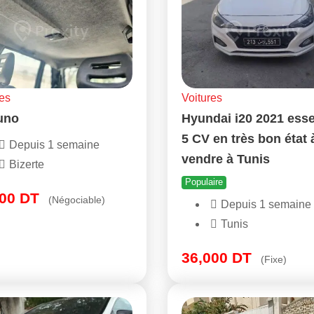
es
Voitures
 uno
Hyundai i20 2021 ess
5 CV en très bon état 
Depuis 1 semaine
vendre à Tunis
Bizerte
Populaire
000
DT
(Négociable)
Depuis 1 semaine
Tunis
36,000
DT
(Fixe)