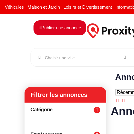
Véhicules
Maison et Jardin
Loisirs et Divertissement
Informati
Publier une annonce
Anno
Filtrer les annonces
Ann
Catégorie