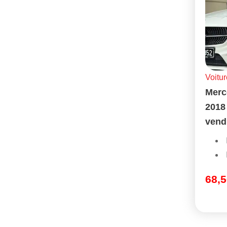
Voitur
Merc
2018
vend
68,