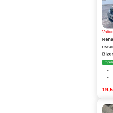
Voitur
Rena
esse
Bizer
Popula
19,