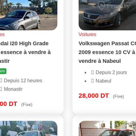
es
Voitures
dai i20 High Grade
Volkswagen Passat C
 essence à vendre à
2009 essence 10 CV à
stir
vendre à Nabeul
ire
Depuis 2 jours
Depuis 12 heures
Nabeul
Monastir
28,000
DT
(Fixe)
500
DT
(Fixe)