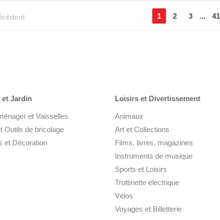
1
2
3
...
4
écédent
et Jardin
Loisirs et Divertissement
ménager et Vaisselles
Animaux
t Outils de bricolage
Art et Collections
 et Décoration
Films, livres, magazines
Instruments de musique
Sports et Loisirs
Trottinette électrique
Vélos
Voyages et Billetterie