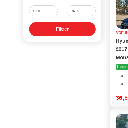
Filtrer
Voitur
Hyun
2017
Mona
Popula
36,