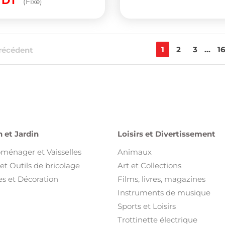
0
DT
(Fixe)
1
2
3
...
1
récédent
 et Jardin
Loisirs et Divertissement
oménager et Vaisselles
Animaux
et Outils de bricolage
Art et Collections
s et Décoration
Films, livres, magazines
Instruments de musique
Sports et Loisirs
Trottinette électrique