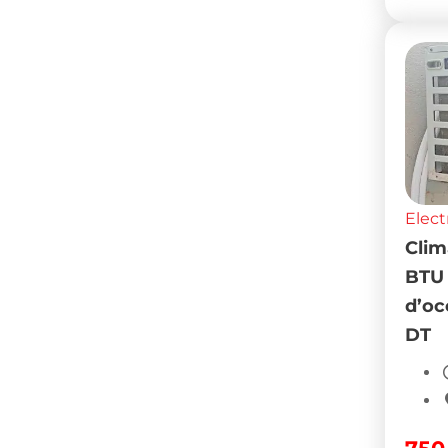
Elect
Clim
BTU 
d’oc
DT