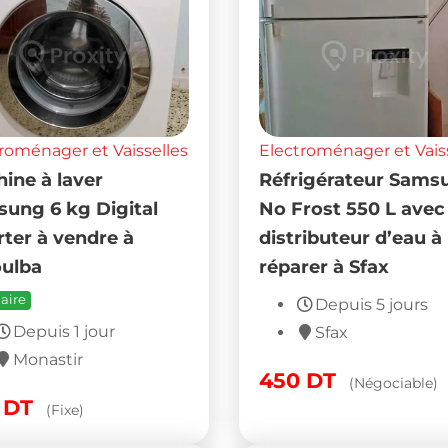
roménager et Vaisselles
Electroménager et Vais
ine à laver
Réfrigérateur Sams
ung 6 kg Digital
No Frost 550 L avec
rter à vendre à
distributeur d’eau à
ulba
réparer à Sfax
aire
Depuis 5 jours
Depuis 1 jour
Sfax
Monastir
450
DT
(Négociable)
0
DT
(Fixe)