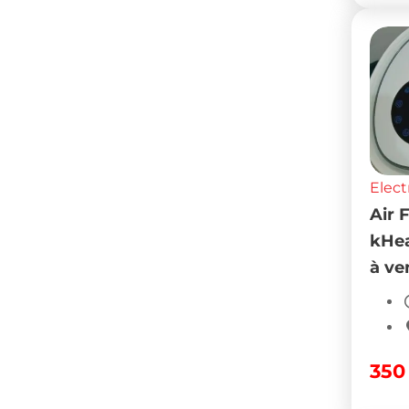
Elect
Air 
kHea
à ve
35