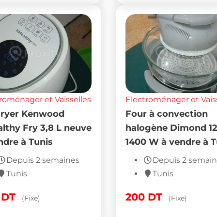
roménager et Vaisselles
Electroménager et Vais
Fryer Kenwood
Four à convection
lthy Fry 3,8 L neuve
halogène Dimond 12
ndre à Tunis
1400 W à vendre à T
Depuis 2 semaines
Depuis 2 semai
Tunis
Tunis
0
DT
200
DT
(Fixe)
(Fixe)