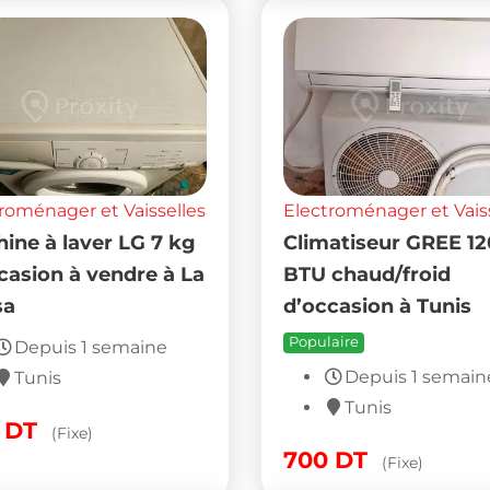
roménager et Vaisselles
Electroménager et Vais
ine à laver LG 7 kg
Climatiseur GREE 1
casion à vendre à La
BTU chaud/froid
sa
d’occasion à Tunis
Populaire
Depuis 1 semaine
Depuis 1 semain
Tunis
Tunis
0
DT
(Fixe)
700
DT
(Fixe)