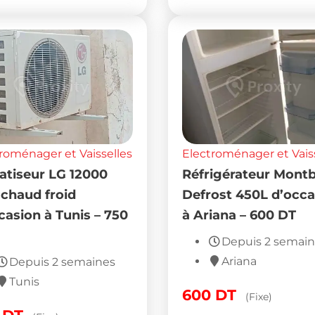
roménager et Vaisselles
Electroménager et Vais
atiseur LG 12000
Réfrigérateur Mont
chaud froid
Defrost 450L d’occa
casion à Tunis – 750
à Ariana – 600 DT
Depuis 2 semai
Ariana
Depuis 2 semaines
Tunis
600
DT
(Fixe)