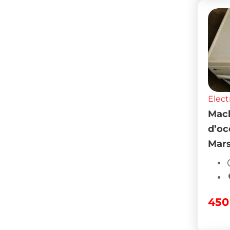
Elect
Mach
d’oc
Mar
45