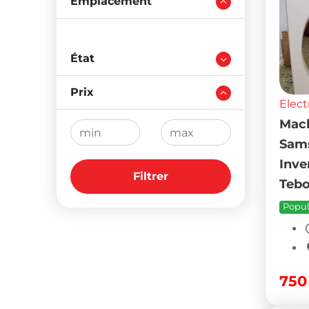
Emplacement
État
Prix
Elect
Mach
Sams
Inve
Filtrer
Tebo
Popul
75