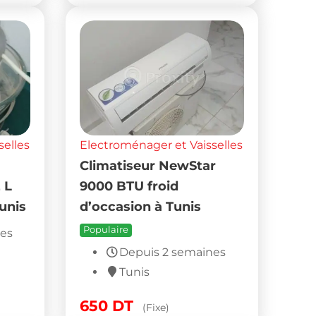
selles
Electroménager et Vaisselles
Climatiseur NewStar
 L
9000 BTU froid
unis
d’occasion à Tunis
Populaire
nes
Depuis 2 semaines
Tunis
650
DT
(Fixe)