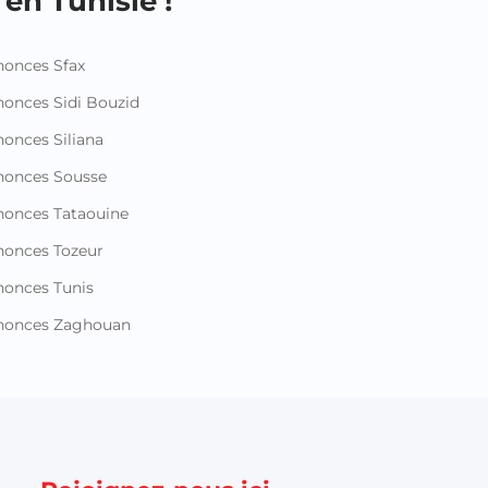
en Tunisie !
onces Sfax
onces Sidi Bouzid
onces Siliana
nonces Sousse
onces Tataouine
onces Tozeur
onces Tunis
nonces Zaghouan