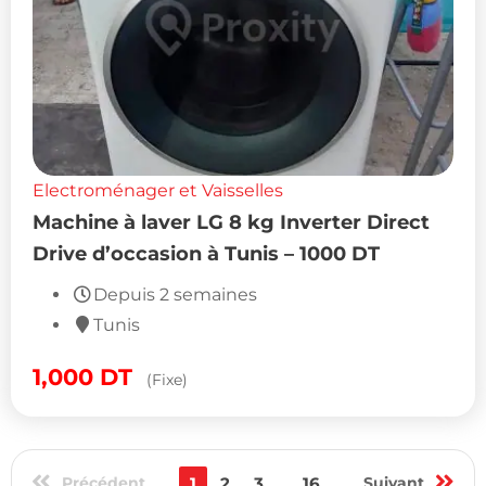
Electroménager et Vaisselles
Machine à laver LG 8 kg Inverter Direct
Drive d’occasion à Tunis – 1000 DT
Depuis 2 semaines
Tunis
1,000
DT
(Fixe)
Précédent
1
2
3
...
16
Suivant