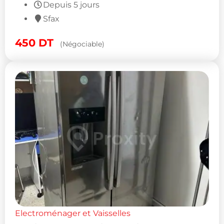
Depuis 5 jours
Sfax
450
DT
(Négociable)
Electroménager et Vaisselles