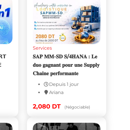
Services
𝗥𝗧
𝐒𝐀𝐏 𝐌𝐌-𝐒𝐃 𝐒/𝟒𝐇𝐀𝐍𝐀 : 𝐋𝐞

𝐝𝐮𝐨 𝐠𝐚𝐠𝐧𝐚𝐧𝐭 𝐩𝐨𝐮𝐫 𝐮𝐧𝐞 𝐒𝐮𝐩𝐩𝐥𝐲
𝐂𝐡𝐚𝐢𝐧𝐞 𝐩𝐞𝐫𝐟𝐨𝐫𝐦𝐚𝐧𝐭𝐞
Depuis 1 jour
Ariana
2,080
DT
(Négociable)