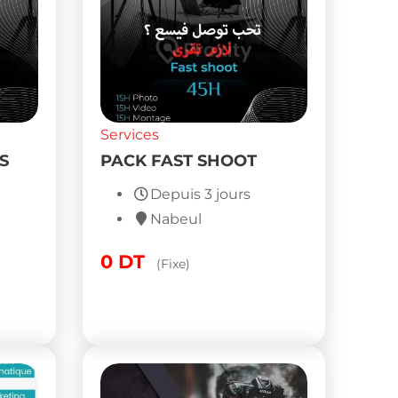
Services
S
PACK FAST SHOOT
Depuis 3 jours
Nabeul
0
DT
(Fixe)