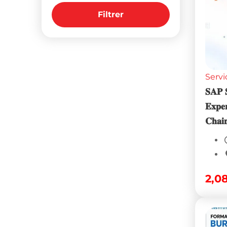
Filtrer
Servi
𝐒𝐀𝐏 
𝐄𝐱𝐩𝐞
𝐂𝐡𝐚𝐢
2,0