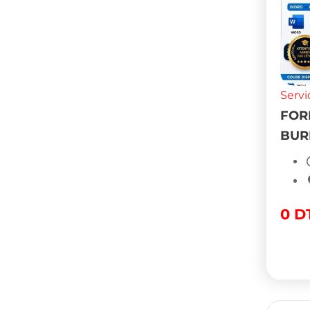
Servi
FOR
BUR
0
D