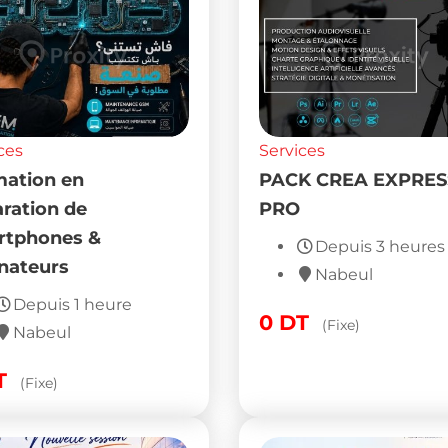
ces
Services
ation en
PACK CREA EXPRES
ration de
PRO
rtphones &
Depuis 3 heures
nateurs
Nabeul
Depuis 1 heure
0
DT
(Fixe)
Nabeul
T
(Fixe)