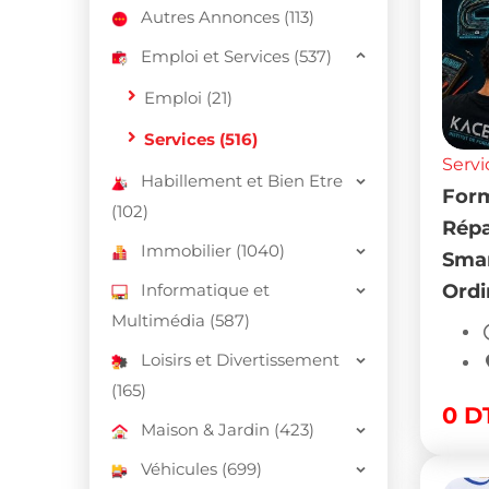
Autres Annonces (113)
Emploi et Services (537)
Emploi (21)
Services (516)
Servi
Habillement et Bien Etre
Form
(102)
Répa
Immobilier (1040)
Sma
Informatique et
Ordi
Multimédia (587)
Loisirs et Divertissement
(165)
0
D
Maison & Jardin (423)
Véhicules (699)