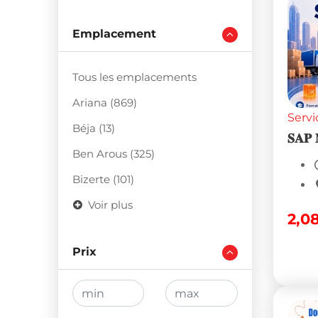
Emplacement
Tous les emplacements
Ariana (869)
Servi
Béja (13)
𝐒𝐀𝐏
Ben Arous (325)
Bizerte (101)
Voir plus
2,0
Prix