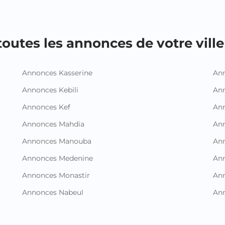
outes les annonces de votre ville 
Annonces Kasserine
Ann
Annonces Kebili
Ann
Annonces Kef
Ann
Annonces Mahdia
An
Annonces Manouba
Ann
Annonces Medenine
Ann
Annonces Monastir
Ann
Annonces Nabeul
An