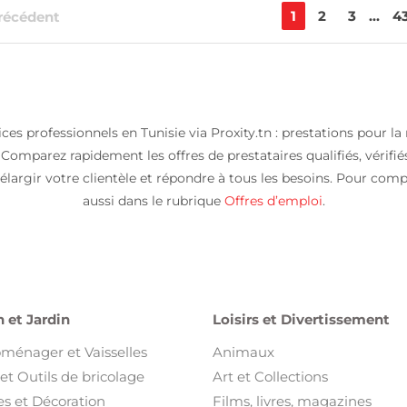
1
2
3
...
4
récédent
s professionnels en Tunisie via Proxity.tn : prestations pour la 
mparez rapidement les offres de prestataires qualifiés, vérifié
largir votre clientèle et répondre à tous les besoins. Pour comp
aussi dans le rubrique
Offres d’emploi
.
 et Jardin
Loisirs et Divertissement
oménager et Vaisselles
Animaux
et Outils de bricolage
Art et Collections
s et Décoration
Films, livres, magazines