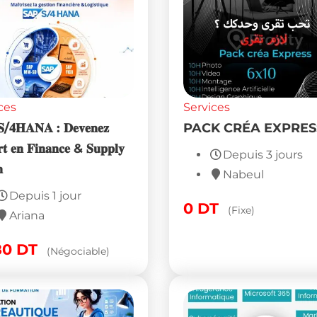
ces
Services
/𝟒𝐇𝐀𝐍𝐀 : 𝐃𝐞𝐯𝐞𝐧𝐞𝐳
PACK CRÉA EXPRES
𝐭 𝐞𝐧 𝐅𝐢𝐧𝐚𝐧𝐜𝐞 & 𝐒𝐮𝐩𝐩𝐥𝐲
Depuis 3 jours

Nabeul
Depuis 1 jour
0
DT
(Fixe)
Ariana
80
DT
(Négociable)