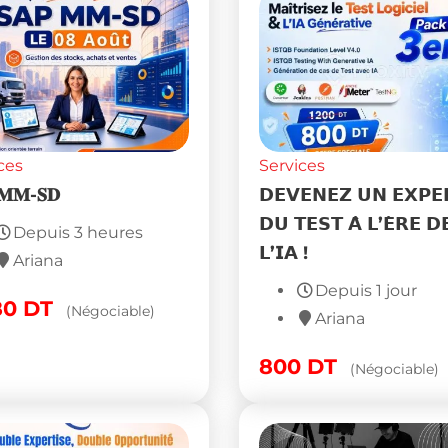
ces
Services
 𝐌𝐌-𝐒𝐃
𝗗𝗘𝗩𝗘𝗡𝗘𝗭 𝗨𝗡 𝗘𝗫𝗣𝗘
𝗗𝗨 𝗧𝗘𝗦𝗧 𝗔̀ 𝗟’𝗘̀𝗥𝗘 𝗗
Depuis 3 heures
𝗟’𝗜𝗔 !
Ariana
Depuis 1 jour
80
DT
(Négociable)
Ariana
800
DT
(Négociable)