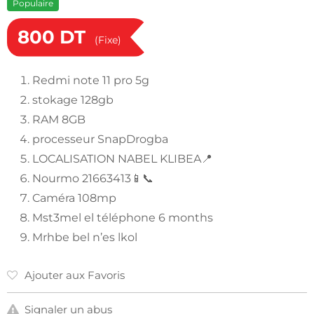
Populaire
800
DT
(Fixe)
Redmi note 11 pro 5g
stokage 128gb
RAM 8GB
processeur SnapDrogba
LOCALISATION NABEL KLIBEA📍
Nourmo 21663413📱📞
Caméra 108mp
Mst3mel el téléphone 6 months
Mrhbe bel n’es lkol
Ajouter aux Favoris
Signaler un abus