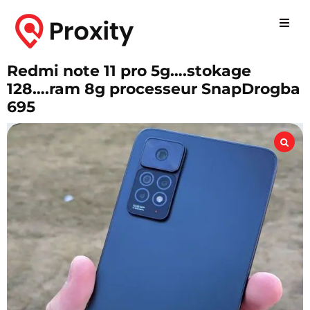
Redmi note 11 pro 5g….stokage
128….ram 8g processeur SnapDrogba
695