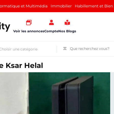
formatique et Multimédia
Immobilier
Habillement et Bien
Voir les annonces
Compte
Nos Blogs
e Ksar Helal