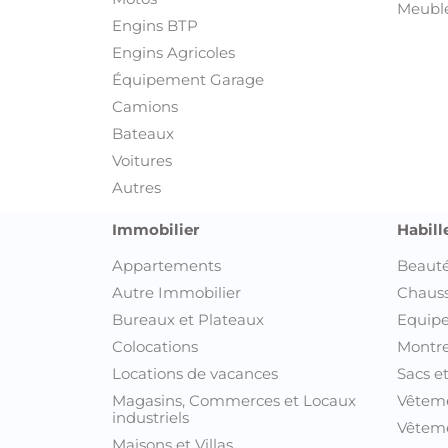
Meuble
Engins BTP
Engins Agricoles
Équipement Garage
Camions
Bateaux
Voitures
Autres
Immobilier
Habill
Appartements
Beauté
Autre Immobilier
Chaus
Bureaux et Plateaux
Equipe
Colocations
Montre
Locations de vacances
Sacs e
Magasins, Commerces et Locaux
Vêtem
industriels
Vêteme
Maisons et Villas