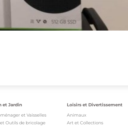
 et Jardin
Loisirs et Divertissement
oménager et Vaisselles
Animaux
et Outils de bricolage
Art et Collections