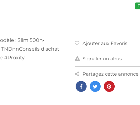
P
odèle : Slim 500n•
Ajouter aux Favoris
50 TNDnnConseils d’achat +
ie #Proxity
Signaler un abus
Partagez cette annonce 