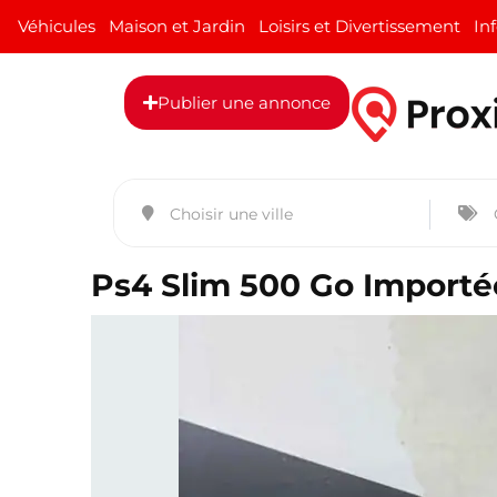
Véhicules
Maison et Jardin
Loisirs et Divertissement
In
Publier une annonce
Ps4 Slim 500 Go Importé