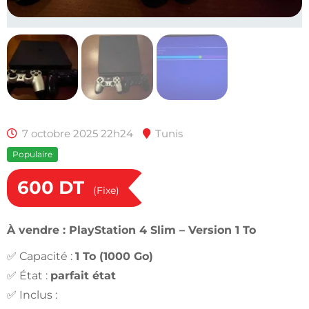
7 octobre 2025 22h24
Tunis
Populaire
600
DT
(Fixe)
À vendre : PlayStation 4 Slim – Version 1 To
✅ Capacité :
1 To (1000 Go)
✅ État :
parfait état
✅ Inclus :