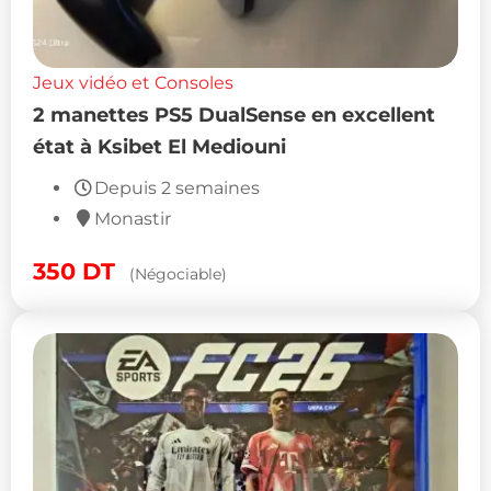
Jeux vidéo et Consoles
2 manettes PS5 DualSense en excellent
état à Ksibet El Mediouni
Depuis 2 semaines
Monastir
350
DT
(Négociable)