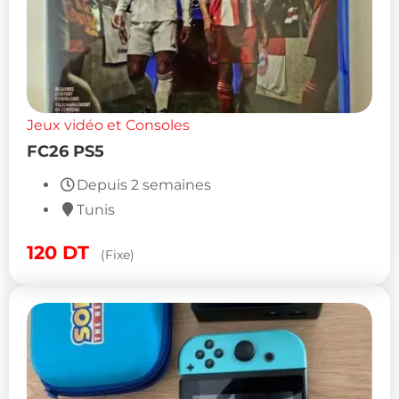
Jeux vidéo et Consoles
FC26 PS5
Depuis 2 semaines
Tunis
120
DT
(Fixe)