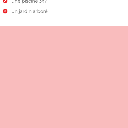
une piscine 3x7
un jardin arboré