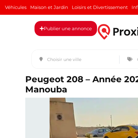
Véhicules
Maison et Jardin
Loisirs et Divertissement
In
Publier une annonce
Peugeot 208 – Année 202
Manouba