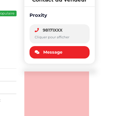
opulaire
Proxity
98171XXX
Cliquer pour afficher
Message
: