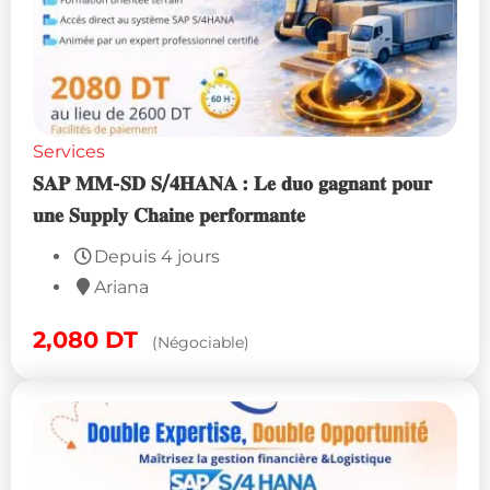
Services
𝐒𝐀𝐏 𝐌𝐌-𝐒𝐃 𝐒/𝟒𝐇𝐀𝐍𝐀 : 𝐋𝐞 𝐝𝐮𝐨 𝐠𝐚𝐠𝐧𝐚𝐧𝐭 𝐩𝐨𝐮𝐫
𝐮𝐧𝐞 𝐒𝐮𝐩𝐩𝐥𝐲 𝐂𝐡𝐚𝐢𝐧𝐞 𝐩𝐞𝐫𝐟𝐨𝐫𝐦𝐚𝐧𝐭𝐞
Depuis 4 jours
Ariana
2,080
DT
(Négociable)