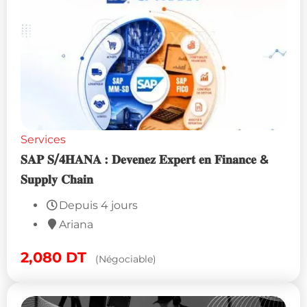
Services
𝐒𝐀𝐏 𝐒/𝟒𝐇𝐀𝐍𝐀 : 𝐃𝐞𝐯𝐞𝐧𝐞𝐳 𝐄𝐱𝐩𝐞𝐫𝐭 𝐞𝐧 𝐅𝐢𝐧𝐚𝐧𝐜𝐞 &
𝐒𝐮𝐩𝐩𝐥𝐲 𝐂𝐡𝐚𝐢𝐧
Depuis 4 jours
Ariana
2,080
DT
(Négociable)