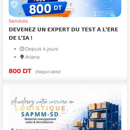
Services
𝗗𝗘𝗩𝗘𝗡𝗘𝗭 𝗨𝗡 𝗘𝗫𝗣𝗘𝗥𝗧 𝗗𝗨 𝗧𝗘𝗦𝗧 𝗔̀ 𝗟’𝗘̀𝗥𝗘
𝗗𝗘 𝗟’𝗜𝗔 !
Depuis 4 jours
Ariana
800
DT
(Négociable)