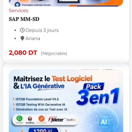
Services
𝐒𝐀𝐏 𝐌𝐌-𝐒𝐃
Depuis 3 jours
Ariana
2,080
DT
(Négociable)