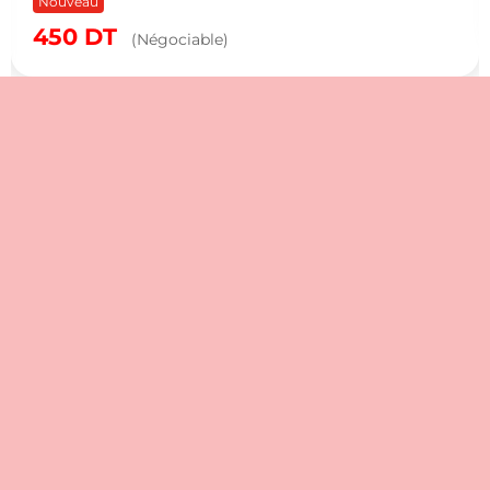
Nouveau
450
DT
(Négociable)