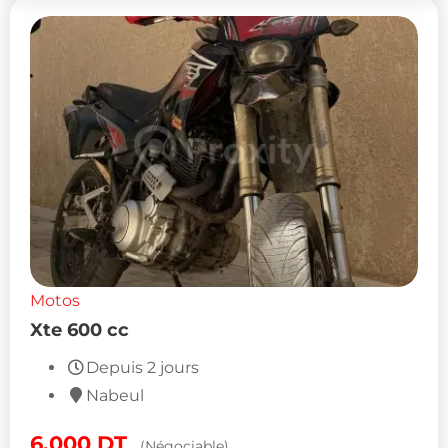
Motos
Xte 600 cc
Depuis 2 jours
Nabeul
6,000
DT
(Négociable)