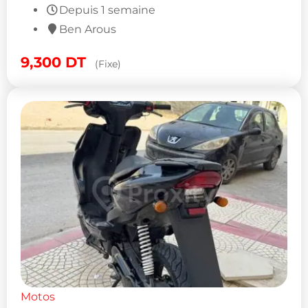
Depuis 1 semaine
Ben Arous
9,300
DT
(Fixe)
Motos