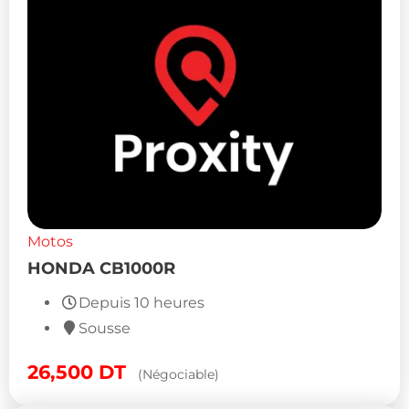
Motos
HONDA CB1000R
Depuis 10 heures
Sousse
26,500
DT
(Négociable)