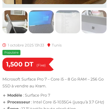
1 octobre 2025 13h33
Tunis
Populaire
1,500
DT
(Fixe)
Microsoft Surface Pro 7 – Core i5 – 8 Go RAM – 256 Go
SSD à vendre au Kram.
🔹
Modèle
: Surface Pro 7
🔹
Processeur
: Intel Core i5-1035G4 (jusqu’à 3.7 GHz)
🔹
Écran
: 12.3″ tactile haute résolution