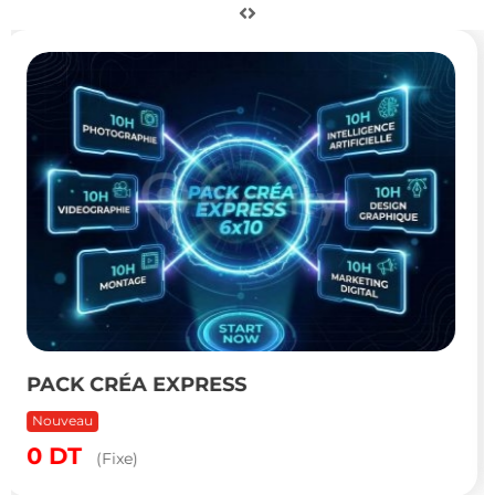
𝐒𝐀𝐏 𝐌𝐌-𝐒𝐃
Nouveau
2,080
DT
(Négociable)