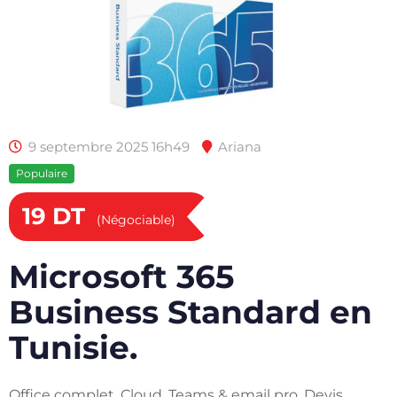
9 septembre 2025 16h49
Ariana
Populaire
19
DT
(Négociable)
Microsoft 365
Business Standard en
Tunisie.
Office complet, Cloud, Teams & email pro. Devis