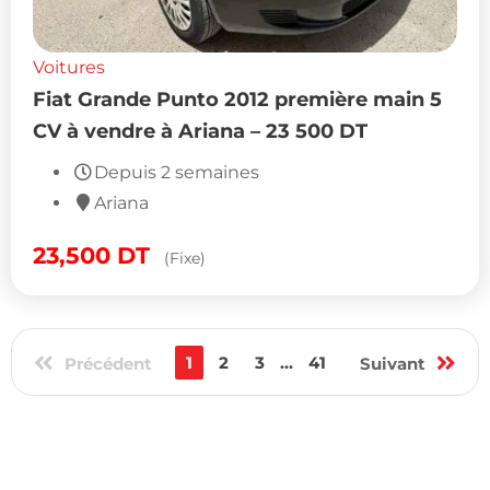
Voitures
Fiat Grande Punto 2012 première main 5
CV à vendre à Ariana – 23 500 DT
Depuis 2 semaines
Ariana
23,500
DT
(Fixe)
1
2
3
...
41
Précédent
Suivant