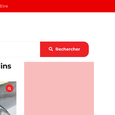
 Etre
Rechercher
ins