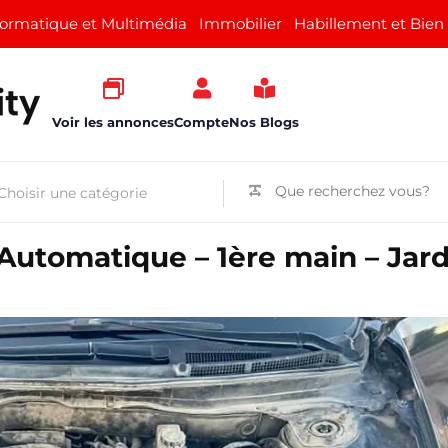
formatique et Multimédia
Immobilier
Habillement et Bien
Voir les annonces
Compte
Nos Blogs
Automatique – 1ère main – Jard