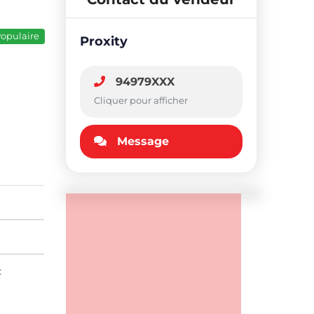
opulaire
Proxity
94979XXX
Cliquer pour afficher
Message
: