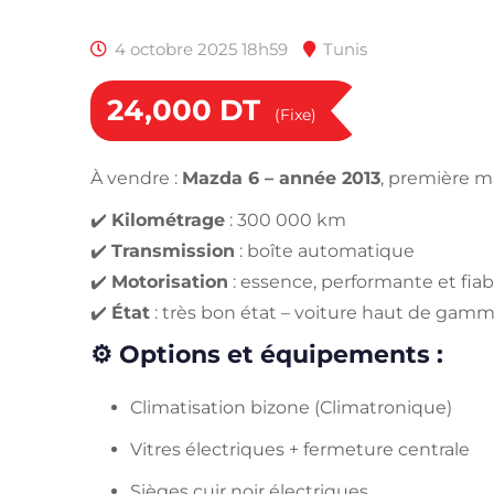
4 octobre 2025 18h59
Tunis
24,000
DT
(Fixe)
À vendre :
Mazda 6 – année 2013
, première m
✔️
Kilométrage
: 300 000 km
✔️
Transmission
: boîte automatique
✔️
Motorisation
: essence, performante et fiab
✔️
État
: très bon état – voiture haut de gam
⚙️
Options et équipements :
Climatisation bizone (Climatronique)
Vitres électriques + fermeture centrale
Sièges cuir noir électriques