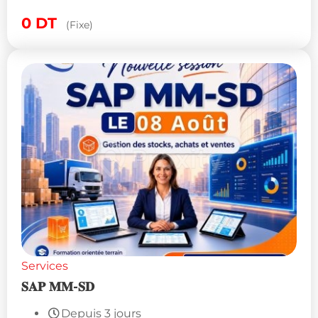
0
DT
(Fixe)
Services
𝐒𝐀𝐏 𝐌𝐌-𝐒𝐃
Depuis 3 jours