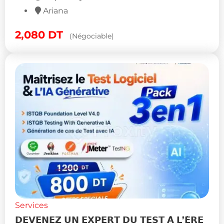
Ariana
2,080
DT
(Négociable)
Services
𝗗𝗘𝗩𝗘𝗡𝗘𝗭 𝗨𝗡 𝗘𝗫𝗣𝗘𝗥𝗧 𝗗𝗨 𝗧𝗘𝗦𝗧 𝗔̀ 𝗟’𝗘̀𝗥𝗘