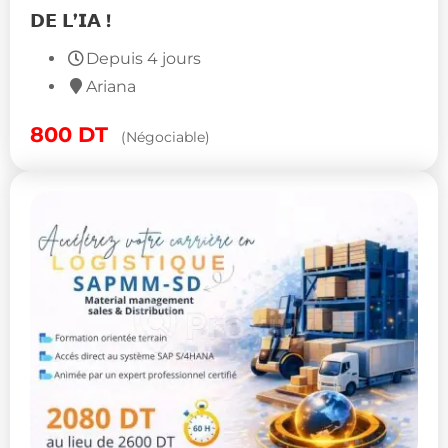
𝗗𝗘 𝗟’𝗜𝗔 !
Depuis 4 jours
Ariana
800
DT
(Négociable)