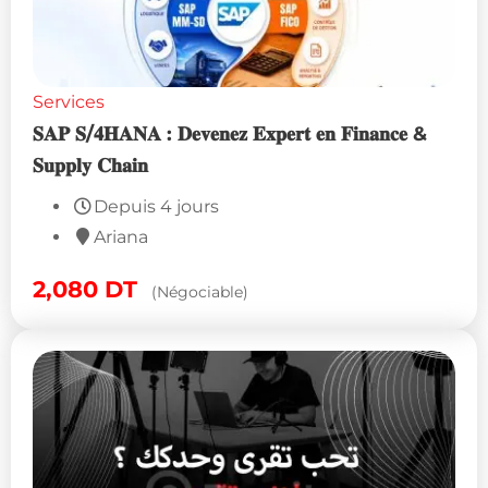
Services
𝐒𝐀𝐏 𝐒/𝟒𝐇𝐀𝐍𝐀 : 𝐃𝐞𝐯𝐞𝐧𝐞𝐳 𝐄𝐱𝐩𝐞𝐫𝐭 𝐞𝐧 𝐅𝐢𝐧𝐚𝐧𝐜𝐞 &
𝐒𝐮𝐩𝐩𝐥𝐲 𝐂𝐡𝐚𝐢𝐧
Depuis 4 jours
Ariana
2,080
DT
(Négociable)