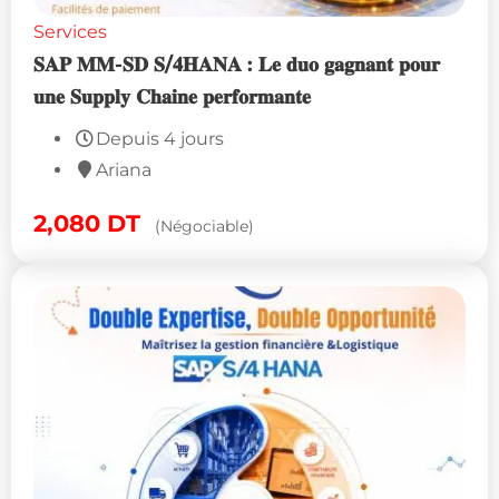
Services
𝐒𝐀𝐏 𝐌𝐌-𝐒𝐃 𝐒/𝟒𝐇𝐀𝐍𝐀 : 𝐋𝐞 𝐝𝐮𝐨 𝐠𝐚𝐠𝐧𝐚𝐧𝐭 𝐩𝐨𝐮𝐫
𝐮𝐧𝐞 𝐒𝐮𝐩𝐩𝐥𝐲 𝐂𝐡𝐚𝐢𝐧𝐞 𝐩𝐞𝐫𝐟𝐨𝐫𝐦𝐚𝐧𝐭𝐞
Depuis 4 jours
Ariana
2,080
DT
(Négociable)