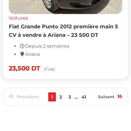
Voitures
Fiat Grande Punto 2012 première main 5
CV à vendre à Ariana – 23 500 DT
Depuis 2 semaines
Ariana
23,500
DT
(Fixe)
Précédent
1
2
3
...
41
Suivant