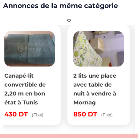
Annonces de la même catégorie
2 lits une place
Meuble emporté
avec table de
d’Italie tout neuf
nuit à vendre à
jamais servi
Mornag
Nouveau
4,000
DT
850
DT
(Fixe)
(Négociable)