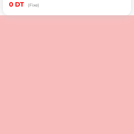
0
DT
(Fixe)