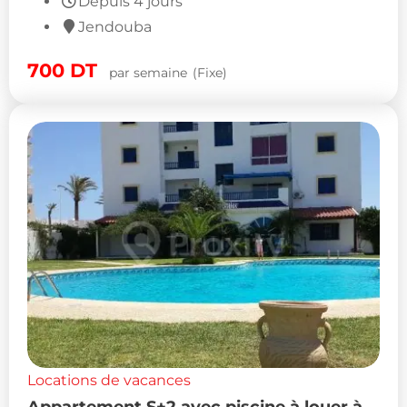
Depuis 4 jours
Jendouba
700
DT
par semaine
(Fixe)
Locations de vacances
Appartement S+2 avec piscine à louer à