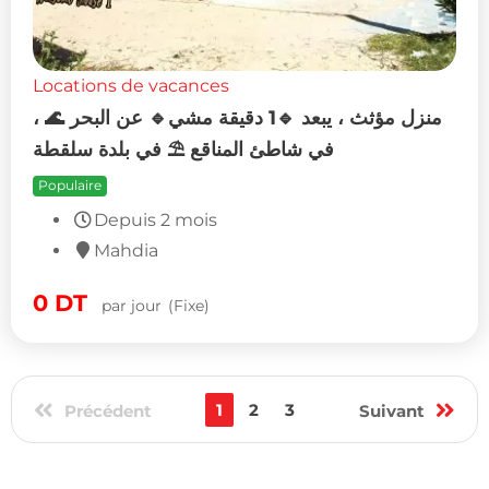
Locations de vacances
منزل مؤثث ، يبعد 🔹1 دقيقة مشي🔹 عن البحر 🌊 ،
في شاطئ المناقع ⛱️ في بلدة سلقطة
Populaire
Depuis 2 mois
Mahdia
0
DT
par jour
(Fixe)
1
2
3
Précédent
Suivant