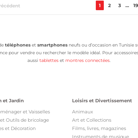
1
2
3
...
1
récédent
 de
téléphones
et
smartphones
neufs ou d’occasion en Tunisie su
nce pour vendre ou rechercher le modèle idéal. Pour accessoire
aussi
tablettes
et
montres connectées
.
 et Jardin
Loisirs et Divertissement
oménager et Vaisselles
Animaux
et Outils de bricolage
Art et Collections
s et Décoration
Films, livres, magazines
Instruments de musique