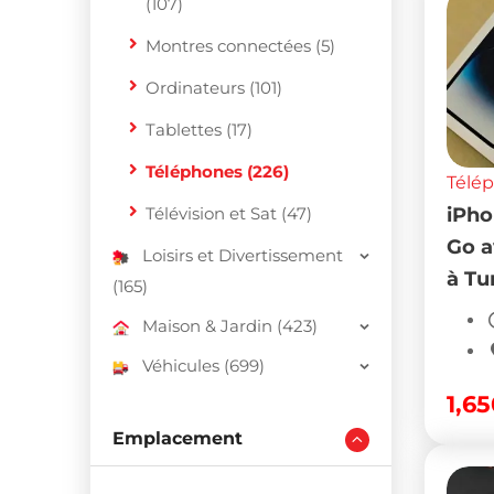
(107)
Montres connectées (5)
Ordinateurs (101)
Tablettes (17)
Téléphones (226)
Télé
Télévision et Sat (47)
iPho
Go a
Loisirs et Divertissement
à Tu
(165)
Maison & Jardin (423)
Véhicules (699)
1,6
Emplacement