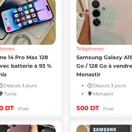
phones
Téléphones
ne 14 Pro Max 128
Samsung Galaxy A15
vec batterie à 93 %
Go / 128 Go à vendre
nis
Monastir
Depuis 3 jours
Depuis 3 jours
Tunis
Monastir
50
DT
500
DT
(Fixe)
(Fixe)