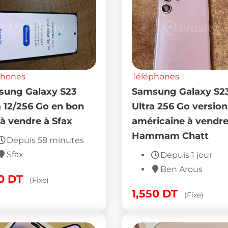
phones
Téléphones
ung Galaxy S23
Samsung Galaxy S2
a 12/256 Go en bon
Ultra 256 Go version
 à vendre à Sfax
américaine à vendre
Hammam Chatt
Depuis 58 minutes
Sfax
Depuis 1 jour
Ben Arous
30
DT
(Fixe)
1,550
DT
(Fixe)