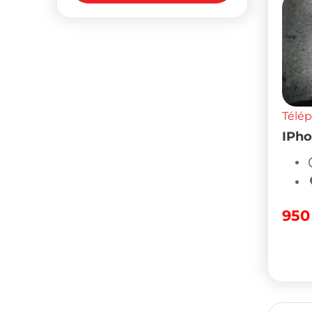
Télé
IPho
95