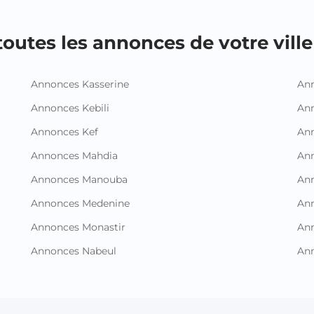
outes les annonces de votre ville 
Annonces Kasserine
Ann
Annonces Kebili
Ann
Annonces Kef
Ann
Annonces Mahdia
An
Annonces Manouba
Ann
Annonces Medenine
Ann
Annonces Monastir
Ann
Annonces Nabeul
An