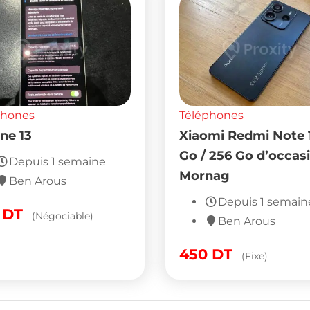
phones
Téléphones
ne 13
Xiaomi Redmi Note 
Go / 256 Go d’occas
Depuis 1 semaine
Mornag
Ben Arous
Depuis 1 semain
0
DT
(Négociable)
Ben Arous
450
DT
(Fixe)