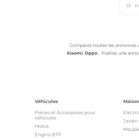
P
Comparez toutes les annonces
Xiaomi
,
Oppo
… Publiez une anno
Véhicules
Maison
Pièces et Accessoires pour
Electr
véhicules
Jardin 
Motos
Meuble
Engins BTP