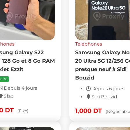
phones
Téléphones
ung Galaxy S22
Samsung Galaxy No
a 128 Go et 8 Go RAM
20 Ultra 5G 12/256 G
kiet Ezzit
presque neuf à Sidi
Bouzid
aire
Depuis 4 jours
Depuis 6 jours
Sfax
Sidi Bouzid
00
DT
1,000
DT
(Fixe)
(Négociable