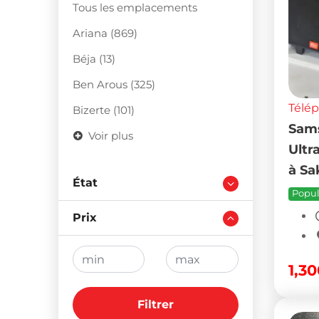
Tous les emplacements
Ariana (869)
Béja (13)
Ben Arous (325)
Télé
Bizerte (101)
Sams
Voir plus
Ultr
à Sa
État
Popul
Prix
1,3
Filtrer